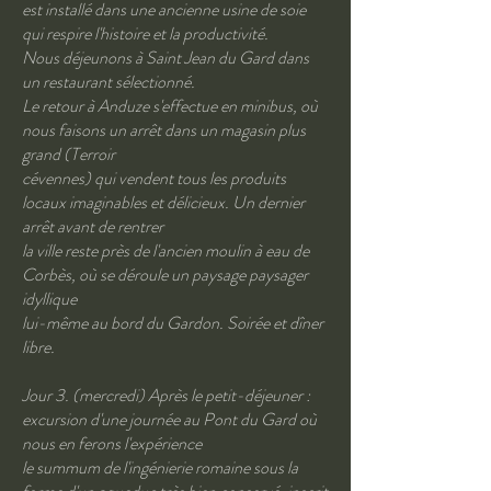
est installé dans une ancienne usine de soie
qui respire l'histoire et la productivité.
Nous déjeunons à Saint Jean du Gard dans
un restaurant sélectionné.
Le retour à Anduze s'effectue en minibus, où
nous faisons un arrêt dans un magasin plus
grand (Terroir
cévennes) qui vendent tous les produits
locaux imaginables et délicieux. Un dernier
arrêt avant de rentrer
la ville reste près de l'ancien moulin à eau de
Corbès, où se déroule un paysage paysager
idyllique
lui-même au bord du Gardon. Soirée et dîner
libre.
Jour 3. (mercredi) Après le petit-déjeuner :
excursion d'une journée au Pont du Gard où
nous en ferons l'expérience
le summum de l'ingénierie romaine sous la