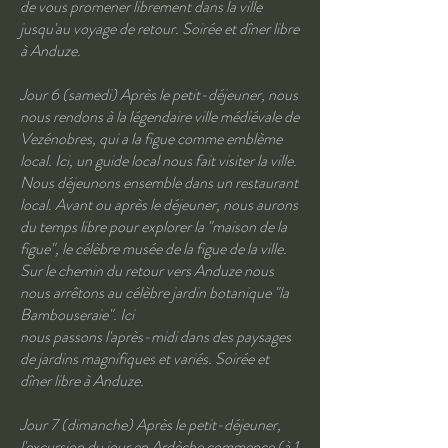
de vous promener librement dans la ville
jusqu'au voyage de retour. Soirée et dîner libre
à Anduze.
Jour 6 (samedi) Après le petit-déjeuner, nous
nous rendons à la légendaire ville médiévale de
Vezénobres, qui a la figue comme emblème
local. Ici, un guide local nous fait visiter la ville.
Nous déjeunons ensemble dans un restaurant
local. Avant ou après le déjeuner, nous aurons
du temps libre pour explorer la "maison de la
figue", le célèbre musée de la figue de la ville.
Sur le chemin du retour vers Anduze nous
nous arrêtons au célèbre jardin botanique "la
Bambouseraie". Ici
nous passons l'après-midi dans des paysages
de jardins magnifiques et variés. Soirée et
dîner libre à Anduze.
Jour 7 (dimanche) Après le petit-déjeuner,
l'excursion du jour en Ardèche commence (à 1