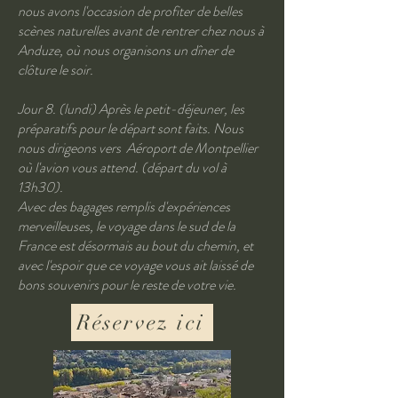
nous avons l'occasion de profiter de belles
scènes naturelles avant de rentrer chez nous à
Anduze, où nous organisons un dîner de
clôture le soir.
Jour 8. (lundi) Après le petit-déjeuner, les
préparatifs pour le départ sont faits. Nous
nous dirigeons vers Aéroport de Montpellier
où l'avion vous attend. (départ du vol à
13h30).
Avec des bagages remplis d'expériences
merveilleuses, le voyage dans le sud de la
France est désormais au bout du chemin, et
avec l'espoir que ce voyage vous ait laissé de
bons souvenirs pour le reste de votre vie.
Réservez ici