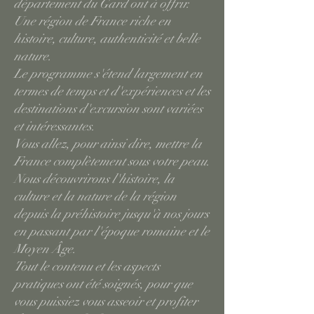
département du Gard ont à offrir.
Une région de France riche en
histoire, culture, authenticité et belle
nature.
Le programme s'étend largement en
termes de temps et d'expériences et les
destinations d'excursion sont variées
et intéressantes.
Vous allez, pour ainsi dire, mettre la
France complètement sous votre peau.
Nous découvrirons l'histoire, la
culture et la nature de la région
depuis la préhistoire jusqu'à nos jours
en passant par l'époque romaine et le
Moyen Âge.
Tout le contenu et les aspects
pratiques ont été soignés, pour que
vous puissiez vous asseoir et profiter