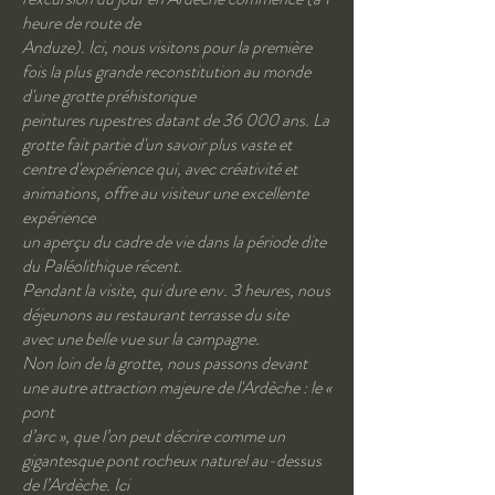
heure de route de
Anduze). Ici, nous visitons pour la première
fois la plus grande reconstitution au monde
d'une grotte préhistorique
peintures rupestres datant de 36 000 ans. La
grotte fait partie d'un savoir plus vaste et
centre d'expérience qui, avec créativité et
animations, offre au visiteur une excellente
expérience
un aperçu du cadre de vie dans la période dite
du Paléolithique récent.
Pendant la visite, qui dure env. 3 heures, nous
déjeunons au restaurant terrasse du site
avec une belle vue sur la campagne.
Non loin de la grotte, nous passons devant
une autre attraction majeure de l'Ardèche : le «
pont
d’arc », que l’on peut décrire comme un
gigantesque pont rocheux naturel au-dessus
de l’Ardèche. Ici