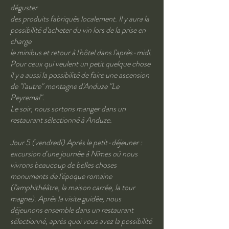
déguster
des produits fabriqués localement. Il y aura la
possibilité d'acheter du vin lors de la prise en
charge
le minibus et retour à l'hôtel dans l'après-midi.
Pour ceux qui veulent un petit quelque chose
il y a aussi la possibilité de faire une ascension
de "l'autre" montagne d'Anduze "Le
Peyremal".
Le soir, nous sortons manger dans un
restaurant sélectionné à Anduze.
Jour 5 (vendredi) Après le petit-déjeuner :
excursion d'une journée à Nîmes où nous
vivrons beaucoup de belles choses
monuments de l'époque romaine
(l'amphithéâtre, la maison carrée, la tour
magne). Après la visite guidée, nous
déjeunons ensemble dans un restaurant
sélectionné, après quoi vous avez la possibilité