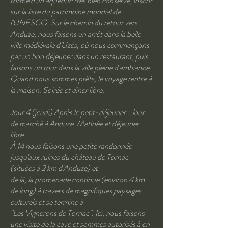
forme d'un aqueduc très bien conservé, inscrit
sur la liste du patrimoine mondial de
l'UNESCO. Sur le chemin du retour vers
Anduze, nous faisons un arrêt dans la belle
ville médiévale d'Uzès, où nous commençons
par un bon déjeuner dans un restaurant, puis
faisons un tour dans la ville pleine d'ambiance.
Quand nous sommes prêts, le voyage rentre à
la maison. Soirée et dîner libre.
Jour 4 (jeudi) Après le petit-déjeuner : Jour
de marché à Anduze. Matinée et déjeuner
libre.
À 14 nous faisons une petite randonnée
jusqu'aux ruines du château de Tornac
(situées à 2 km d'Anduze) et
de là, la promenade continue (environ 4 km
de long) à travers de magnifiques paysages
culturels et se termine à
"Les Vignerons de Tornac". Ici, nous faisons
une visite de la cave et sommes autorisés à en