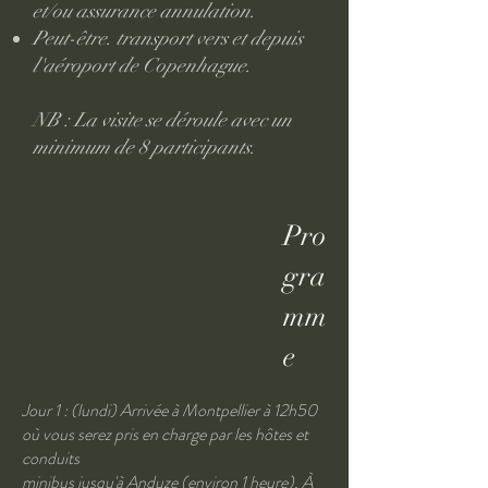
et/ou assurance annulation.
Peut-être. transport vers et depuis
l'aéroport de Copenhague.
NB : La visite se déroule avec un
minimum de 8 participants.
Pro
gra
mm
e
Jour 1 : (lundi) Arrivée à Montpellier à 12h50
où vous serez pris en charge par les hôtes et
conduits
minibus jusqu'à Anduze (environ 1 heure). À