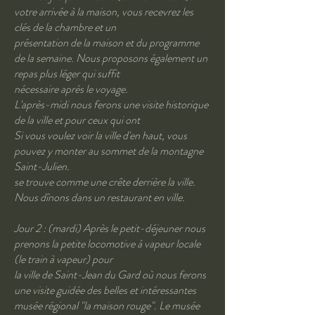
votre arrivée à la maison, vous recevrez les
clés de la chambre et un
présentation de la maison et du programme
de la semaine. Nous proposons également un
repas plus léger qui suffit
nécessaire après le voyage.
L'après-midi nous ferons une visite historique
de la ville et pour ceux qui ont
Si vous voulez voir la ville d'en haut, vous
pouvez y monter au sommet de la montagne
Saint-Julien.
se trouve comme une crête derrière la ville.
Nous dînons dans un restaurant en ville.
Jour 2 : (mardi) Après le petit-déjeuner nous
prenons la petite locomotive à vapeur locale
(le train à vapeur) pour
la ville de Saint-Jean du Gard où nous ferons
une visite guidée des belles et intéressantes
musée régional "la maison rouge". Le musée